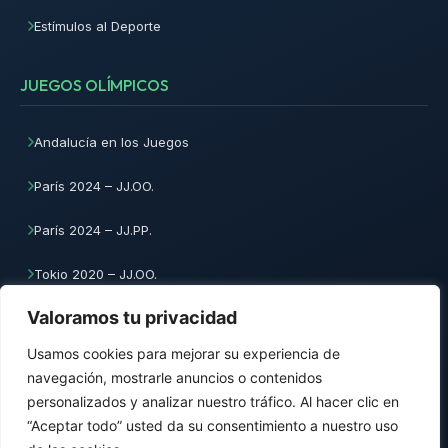
Estímulos al Deporte
JUEGOS OLÍMPICOS
Andalucía en los Juegos
París 2024 – JJ.OO.
París 2024 – JJ.PP.
Tokio 2020 – JJ.OO.
Valoramos tu privacidad
Tokio 2020 – JJ.PP.
Usamos cookies para mejorar su experiencia de
navegación, mostrarle anuncios o contenidos
personalizados y analizar nuestro tráfico. Al hacer clic en
© 2026 Fundación Andalucía Olímpica
“Aceptar todo” usted da su consentimiento a nuestro uso
Inicio
Aviso Legal
Política de Cookies